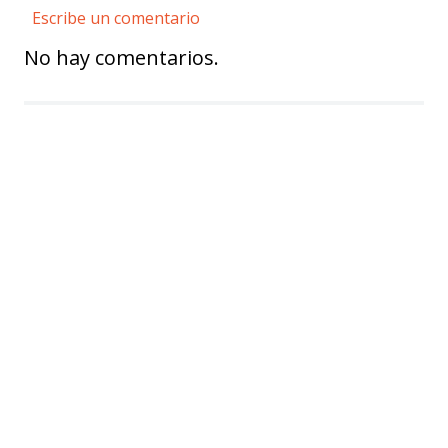
Escribe un comentario
No hay comentarios.
Agregar comentario
Título
Califica el producto de 1 a 5 estrellas
★
★
★
★
★
Tu nombre
Dirección de email
Escribe un comentario