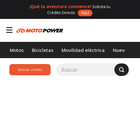
¡Qué la aventura comience!
Solicita tu
Crédito Directo
Aquí
Motos
Bicicletas
Movilidad eléctrica
Nuevos
Buscar
Solicita crédito
TÉRMINOS MÁS
BUSCADOS
1
.
loncin
2
.
motor 1
3
.
scooter
4
.
motos daytona