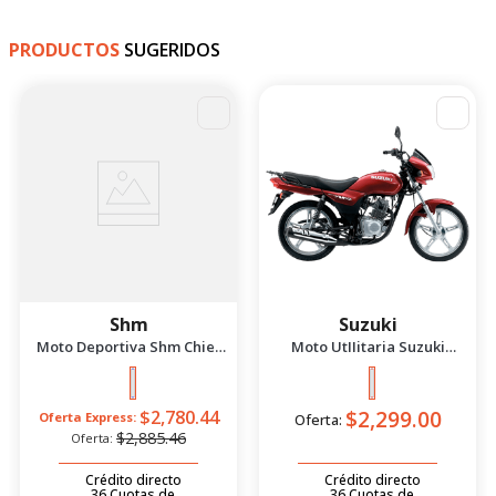
PRODUCTOS
SUGERIDOS
-
4
%
Shm
Suzuki
Moto Deportiva Shm Chief
Moto UtIIitaria Suzuki
2.5 Azul/Negro 2026
Gd115 Evolution Rojo 2026
$2,299.00
$2,780.44
Oferta Express:
Oferta:
$2,885.46
Oferta:
Crédito directo
Crédito directo
36
Cuotas
de
36
Cuotas
de