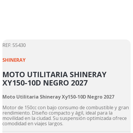
5
.
suzuki
6
.
factory
7
.
dukare
8
.
motos
9
.
pulsar
:
55430
☆
☆
☆
☆
☆
10
.
motos shineray
SHINERAY
MOTO UTILITARIA SHINERAY
XY150-10D NEGRO 2027
Moto Utilitaria Shineray Xy150-10D Negro 2027
Motor de 150cc con bajo consumo de combustible y gran
rendimiento. Diseño compacto y ágil, ideal para la
movilidad en la ciudad. Su suspensión optimizada ofrece
comodidad en viajes largos.