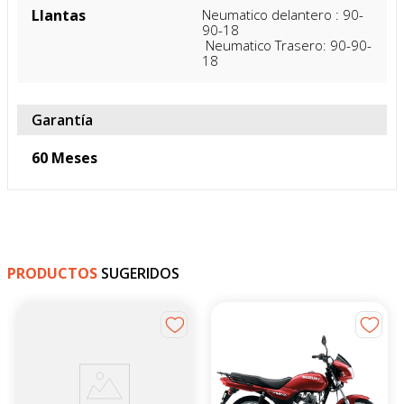
An. x Prof.)
Frenos- Ruedas
Tipos de freno
Delantero: Disco

Posterior: Tambor
Llantas
Neumatico delantero : 90-
90-18

 Neumatico Trasero: 90-90-
18
Garantía
60 Meses