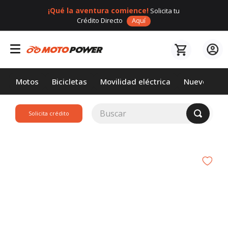
¡Qué la aventura comience!
Solicita tu
Crédito Directo
Aquí
Motos
Bicicletas
Movilidad eléctrica
Nuevos
Buscar
Solicita crédito
TÉRMINOS MÁS
BUSCADOS
1
.
loncin
2
.
motor 1
3
.
scooter
4
.
motos daytona