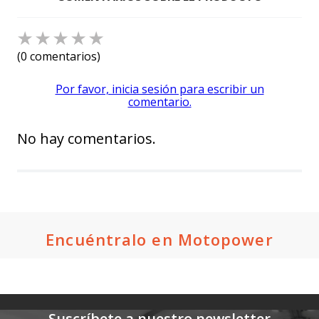
2027 Azul
Rojo 2027
$1,679.00
Oferta:
$1,400.00
Oferta:
Crédito directo
Crédito directo
36
Cuotas
de
36
Cuotas
de
$126.93
$103.86
☆
☆
☆
☆
☆
(0 comentarios)