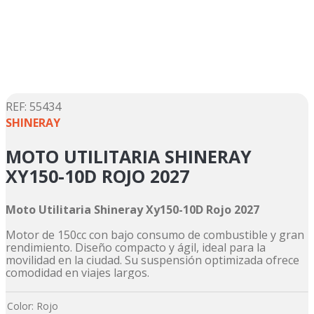
5
.
suzuki
6
.
factory
7
.
dukare
8
.
motos
9
.
pulsar
:
55434
SHINERAY
10
.
motos shineray
MOTO UTILITARIA SHINERAY
XY150-10D ROJO 2027
Moto Utilitaria Shineray Xy150-10D Rojo 2027
Motor de 150cc con bajo consumo de combustible y gran
rendimiento. Diseño compacto y ágil, ideal para la
movilidad en la ciudad. Su suspensión optimizada ofrece
comodidad en viajes largos.
Color
:
Rojo