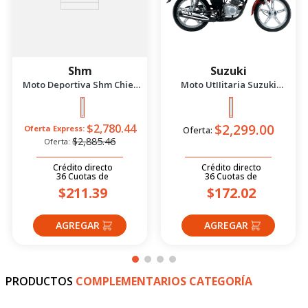
PRODUCTOS
SUGERIDOS
-
4
%
Shm
Suzuki
Moto Deportiva Shm Chief
Moto UtIIitaria Suzuki
2.5 Azul/Negro 2026
Gd115 Evolution Rojo 2026
$2,299.00
$2,780.44
Oferta Express:
Oferta:
$2,885.46
Oferta:
Crédito directo
Crédito directo
36
Cuotas
de
36
Cuotas
de
$211.39
$172.02