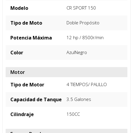
FICHA TÉCNICA
Especificacion General
Marca
Igm
Año
2027
Modelo
CR SPORT 150
Tipo de Moto
Doble Propósito
Potencia Máxima
12 hp / 8500r/min
Color
Azul
Negro