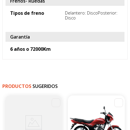
Motor
Tipo de Motor
4 TIEMPOS/ PALILLO
Capacidad de Tanque
3.5 Galones
Cilindraje
150CC
Frenos- Ruedas
Tipos de freno
Delantero: DiscoPosterior: 
Disco
Garantía
6 años o 72000Km