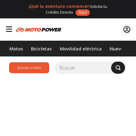
¡Qué la aventura comience!
Solicita tu
Crédito Directo
Aquí
Motos
Bicicletas
Movilidad eléctrica
Nuevos
Buscar
Solicita crédito
TÉRMINOS MÁS
BUSCADOS
1
.
loncin
2
.
motor 1
3
.
scooter
4
.
yamaha