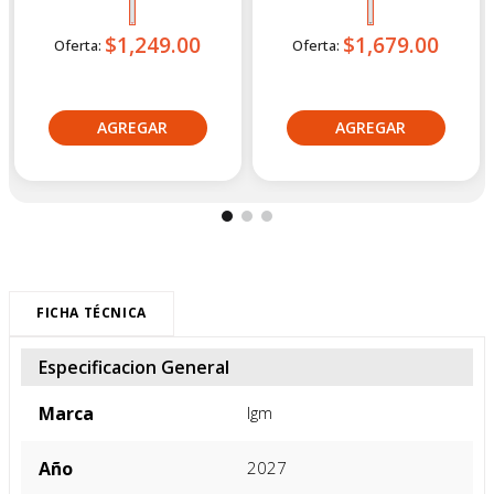
IGM
Bajaj
Moto Utilitaria Igm Cr Sport
Moto Utilitaria Bajaj Ct100 Es
150 Rojo 2027
2027 Negro
$1,249.00
$1,679.00
Oferta:
Oferta:
Crédito directo
Crédito directo
36
Cuotas
de
36
Cuotas
de
$86.05
$126.93