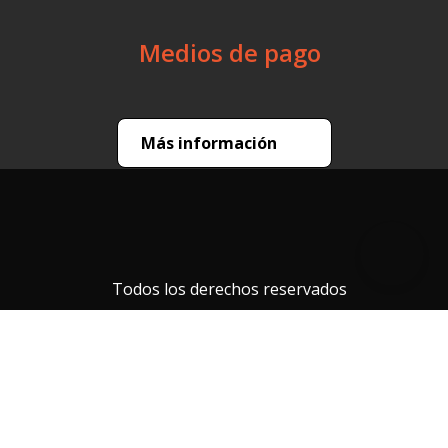
☆
☆
☆
☆
☆
(0 comentarios)
Por favor, inicia sesión para escribir un
comentario.
No hay comentarios.
Encuéntralo en Motopower
Suscríbete a nuestro newsletter
He leído los
Términos y Condiciones
generales
He leído la
política de privacidad de datos personales
y
acepto de forma expresa, libre, inequívoca y
voluntaria.