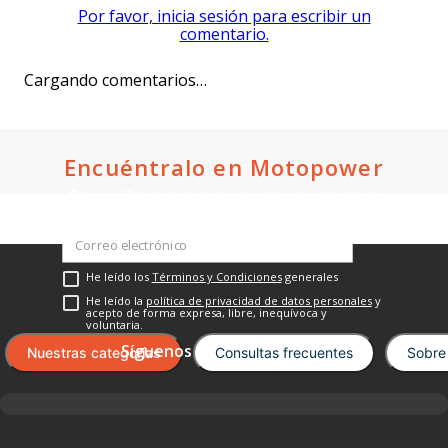
IGM
Bajaj
Moto Utilitaria Igm Cr Sport
Moto Utilitaria Bajaj Ct100 Es
150 Rojo 2027
2027 Negro
$1,249.00
$1,679.00
Oferta:
Oferta:
Crédito directo
Crédito directo
36
Cuotas
de
36
Cuotas
de
$86.05
$126.93