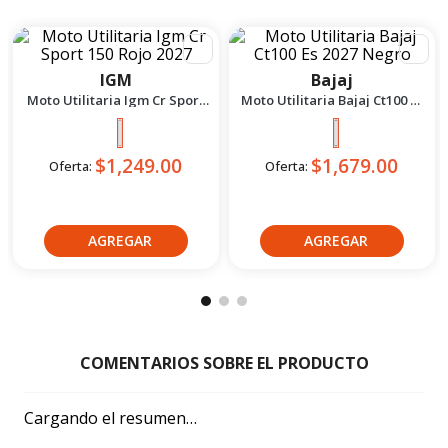
Crédito directo
Crédito directo
36
Cuotas
de
36
Cuotas
de
$211.39
$172.02
PRODUCTOS
COMPLEMENTARIOS CATEGORÍA