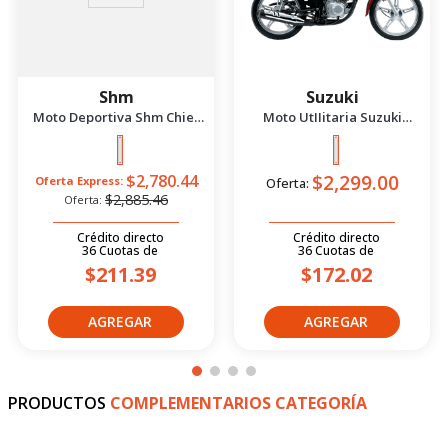
PRODUCTOS
SUGERIDOS
-
4
%
Shm
Suzuki
Moto Deportiva Shm Chief
Moto UtIIitaria Suzuki
2.5 Azul/Negro 2026
Gd115 Evolution Rojo 2026
$2,299.00
$2,780.44
Oferta Express:
Oferta:
$2,885.46
Oferta: