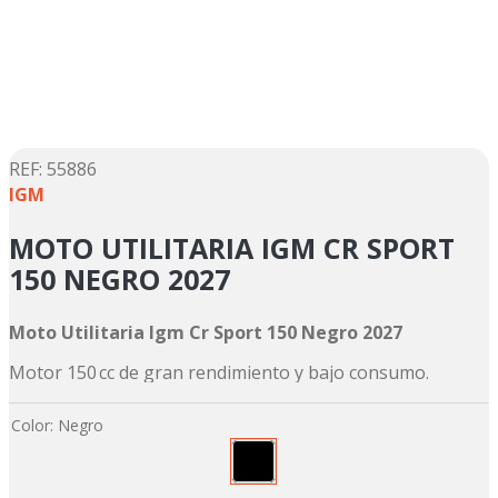
5
.
motos daytona
6
.
suzuki
7
.
factory
8
.
motos
9
.
dukare
:
55886
IGM
10
.
pulsar
MOTO UTILITARIA IGM CR SPORT
150 NEGRO 2027
Moto Utilitaria Igm Cr Sport 150 Negro 2027
Motor 150 cc de gran rendimiento y bajo consumo.
Color
:
Negro