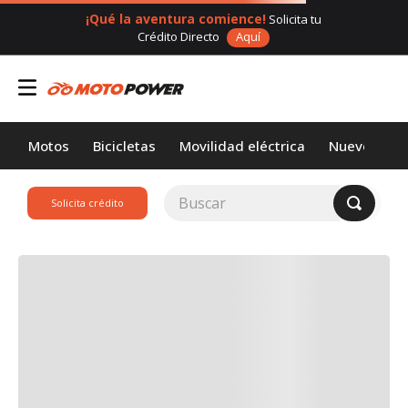
¡Qué la aventura comience!
Solicita tu
Crédito Directo
Aquí
Motos
Bicicletas
Movilidad eléctrica
Nuevos
Buscar
Solicita crédito
TÉRMINOS MÁS
BUSCADOS
1
.
loncin
2
.
motor 1
3
.
scooter
4
.
motos daytona