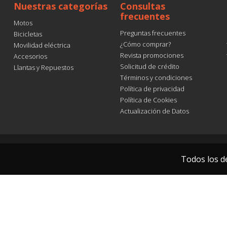
Nuestras categorías
Consultas
frecuentes
Motos
Preguntas frecuentes
Bicicletas
¿Cómo comprar?
Movilidad eléctrica
Revista promociones
Accesorios
Solicitud de crédito
Llantas y Repuestos
Términos y condiciones
Política de privacidad
Política de Cookies
Actualización de Datos
Todos los d