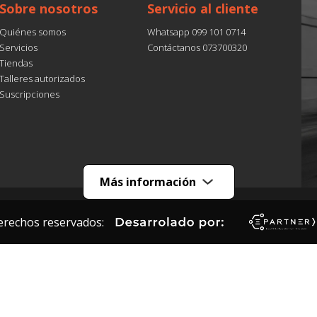
Sobre nosotros
Servicio al cliente
Quiénes somos
Whatsapp 099 101 0714
Servicios
Contáctanos 073700320
Tiendas
Talleres autorizados
Suscripciones
Más información
erechos reservados: