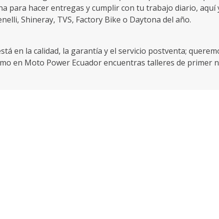
na para hacer entregas y cumplir con tu trabajo diario, aquí y
elli, Shineray, TVS, Factory Bike o Daytona del año.
tá en la calidad, la garantía y el servicio postventa; quere
como en Moto Power Ecuador encuentras talleres de primer n
uros para que cumplas las reglamentaciones del gobierno, 
e para el teléfono y a un motociclista no le pueden faltar 
 está aquí.
r, por eso en nuestro portafolio no podían faltar las scooter
quí mismo, mírala, es tuya.