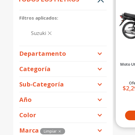
10
.
motos shineray
Suzuki
Departamento
Moto Ut
Motos
Categoría
Motos
Ofe
Sub-Categoría
Combustión
$2,2
Utilitarias
Año
2026
Color
Crema
Marca
Limpiar
Anaranjado