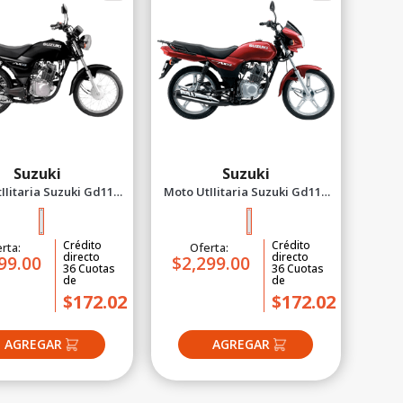
Suzuki
Suzuki
IIitaria Suzuki Gd115
Moto UtIIitaria Suzuki Gd115
Negro 2026
Evolution Rojo 2026
Crédito
Crédito
rta:
Oferta:
directo
directo
99.00
$2,299.00
36
Cuotas
36
Cuotas
de
de
$172.02
$172.02