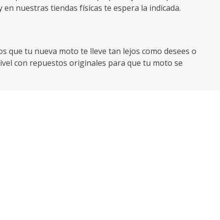
 en nuestras tiendas físicas te espera la indicada.
mos que tu nueva moto te lleve tan lejos como desees o
ivel con repuestos originales para que tu moto se
la protejas contra robo y tengas asistencia en
la protección adecuada como casco reglamentario,
s eléctricas, la elección ideal para quienes quieren