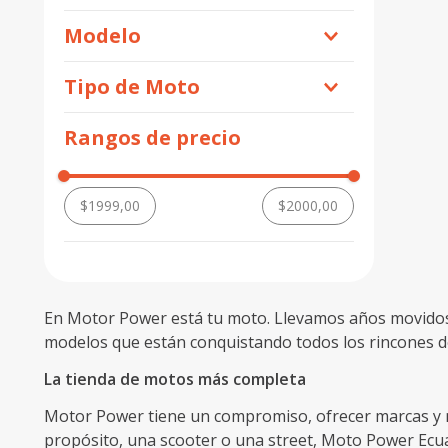
Negro
Suzuki
Modelo
Rojo
GD115
Tipo de Moto
GD115 EVOLUTION
Deportiva
Rangos de precio
Utilitarias
$1999,00
$2000,00
En Motor Power está tu moto. Llevamos años movidos 
modelos que están conquistando todos los rincones de
La tienda de motos más completa
Motor Power tiene un compromiso, ofrecer marcas y mo
propósito, una scooter o una street, Moto Power Ecuad