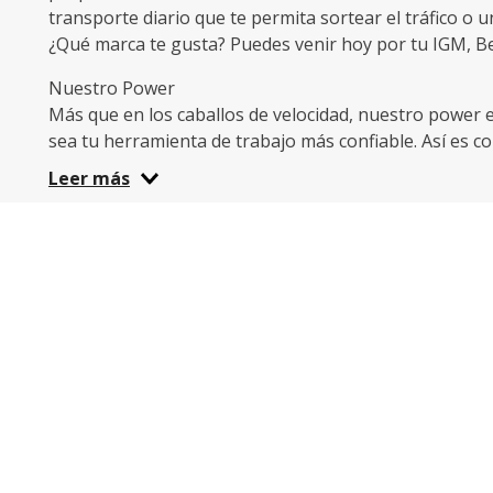
transporte diario que te permita sortear el tráfico o u
¿Qué marca te gusta? Puedes venir hoy por tu IGM, Ben
Nuestro Power
Más que en los caballos de velocidad, nuestro power es
sea tu herramienta de trabajo más confiable. Así es 
mantenga en óptimas condiciones, adicionalmente, seg
Leer más
carretera.
Lleva tus accesorios y repuestos
Ninguna moto está completa sin baúl, alarma o soport
guantes y protector para los zapatos. Todo esto y más
Más Power eléctrica
La movilidad sostenible gana terreno en todo el Ecuado
ahorrar y cuidar el medio ambiente.
En Motor Power tenemos una revista que puedes ver a