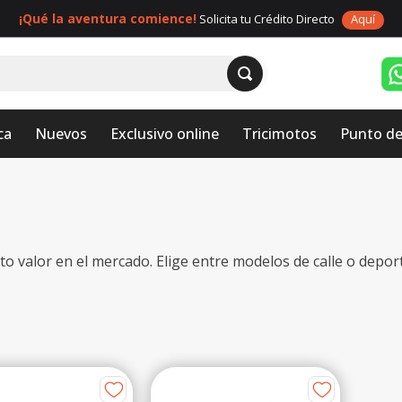
¡Qué la aventura comience!
Solicita tu Crédito Directo
Aquí
ca
Nuevos
Exclusivo online
Tricimotos
Punto de
lto valor en el mercado. Elige entre modelos de calle o depo