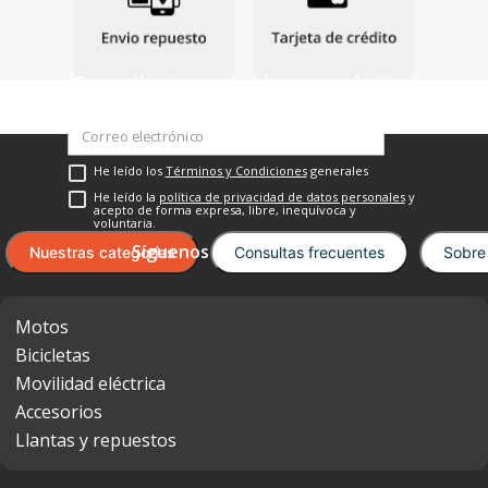
Suscríbete a nuestro newsletter
He leído los
Términos y Condiciones
generales
He leído la
política de privacidad de datos personales
y
acepto de forma expresa, libre, inequívoca y
voluntaria.
Nuestras categorías
Consultas frecuentes
Sobre
Motos
Bicicletas
Movilidad eléctrica
Accesorios
Llantas y repuestos