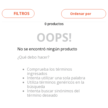
5
.
yamaha
6
.
suzuki
FILTROS
Ordenar por
7
.
factory
0
productos
8
.
motos
OOPS!
9
.
dukare
10
.
pulsar
No se encontró ningún producto
¿Qué debo hacer?
Comprueba los términos
ingresados
Intenta utilizar una sola palabra
Utiliza términos genéricos en la
búsqueda
Intenta buscar sinónimos del
término deseado