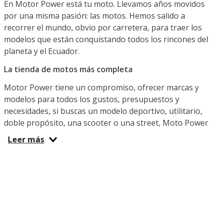
En Motor Power está tu moto. Llevamos años movidos
por una misma pasión: las motos. Hemos salido a
recorrer el mundo, obvio por carretera, para traer los
modelos que están conquistando todos los rincones del
planeta y el Ecuador.
La tienda de motos más completa
Motor Power tiene un compromiso, ofrecer marcas y
modelos para todos los gustos, presupuestos y
necesidades, si buscas un modelo deportivo, utilitario,
doble propósito, una scooter o una street, Moto Power
Ecuador es el lugar indicado. Ya sea que busques una
Leer más
moto potente para la diversión, una pequeña y versátil
para el transporte diario que te permita sortear el tráfico
o una para hacer entregas y cumplir con tu trabajo
diario, aquí y en nuestras tiendas físicas te espera la
indicada. ¿Qué marca te gusta? Puedes venir hoy por tu
IGM, Benelli, Shineray, TVS, Factory Bike o Daytona del
año.