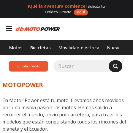
¡Qué la aventura comience!
Solicita tu
Crédito Directo
Aquí
Motos
Bicicletas
Movilidad eléctrica
Nuevos
Buscar
Solicita crédito
TÉRMINOS MÁS
BUSCADOS
MOTOPOWER
1
.
loncin
En Motor Power está tu moto. Llevamos años movidos
2
.
motor 1
por una misma pasión: las motos. Hemos salido a
3
.
scooter
recorrer el mundo, obvio por carretera, para traer los
modelos que están conquistando todos los rincones del
4
.
motos daytona
planeta y el Ecuador.