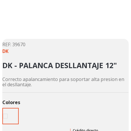
5
.
suzuki
6
.
motos
7
.
factory
8
.
dukare
9
.
motos shineray
:
39670
DK
10
.
trail
DK - PALANCA DESLLANTAJE 12"
Correcto apalancamiento para soportar alta presion en
el desllantaje.
Colores
Crédito directo