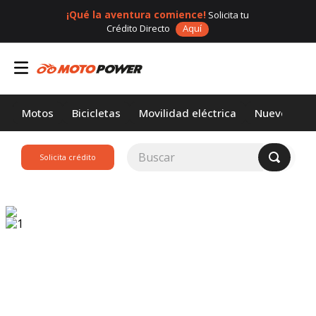
¡Qué la aventura comience!
Solicita tu
Crédito Directo
Aquí
Motos
Bicicletas
Movilidad eléctrica
Nuevos
Buscar
Solicita crédito
TÉRMINOS MÁS
BUSCADOS
1
.
loncin
2
.
motor 1
3
.
scooter
4
.
motos daytona