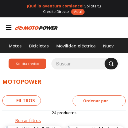
¡Qué la aventura comience!
Solicita tu
Crédito Directo
Aquí
Motos
Bicicletas
Movilidad eléctrica
Nuevos
Buscar
Solicita crédito
TÉRMINOS MÁS
BUSCADOS
MOTOPOWER
1
.
loncin
2
.
motor 1
FILTROS
Ordenar por
3
.
scooter
24
productos
4
.
motos daytona