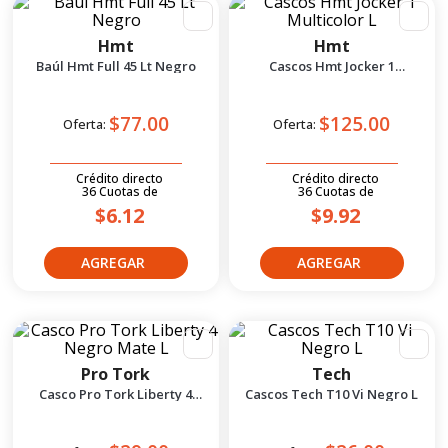
5
.
yamaha
6
.
suzuki
Hmt
Hmt
Baúl Hmt Full 45 Lt Negro
Cascos Hmt Jocker 1
7
.
factory
Multicolor L
8
.
motos
$77.00
$125.00
Oferta:
Oferta:
9
.
dukare
10
.
pulsar
Crédito directo
Crédito directo
36
Cuotas
de
36
Cuotas
de
$6.12
$9.92
Pro Tork
Tech
Casco Pro Tork Liberty 4
Cascos Tech T10 Vi Negro L
Negro Mate L