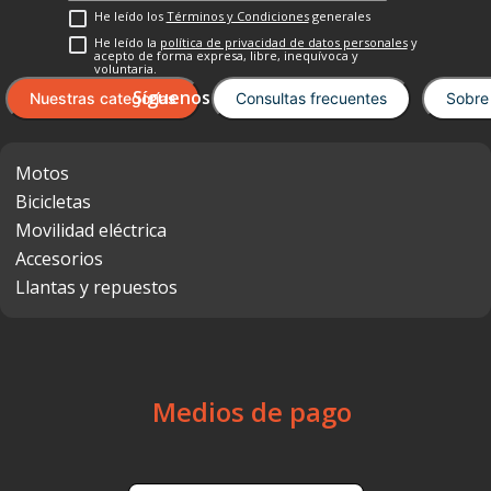
He leído los
Términos y Condiciones
generales
He leído la
política de privacidad de datos personales
y
acepto de forma expresa, libre, inequívoca y
voluntaria.
Nuestras categorías
Consultas frecuentes
Sobre
Motos
Bicicletas
Movilidad eléctrica
Accesorios
Llantas y repuestos
Medios de pago