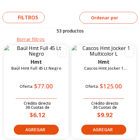
5
.
suzuki
6
.
factory
FILTROS
Ordenar por
7
.
dukare
53
productos
8
.
motos
9
.
pulsar
10
.
motos shineray
Hmt
Hmt
Baúl Hmt Full 45 Lt Negro
Cascos Hmt Jocker 1
Multicolor L
$77.00
$125.00
Oferta:
Oferta:
Crédito directo
Crédito directo
36
Cuotas
de
36
Cuotas
de
$6.12
$9.92