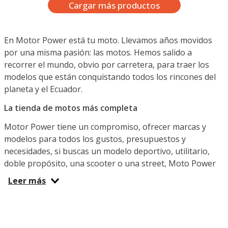
En Motor Power está tu moto. Llevamos años movidos
por una misma pasión: las motos. Hemos salido a
recorrer el mundo, obvio por carretera, para traer los
modelos que están conquistando todos los rincones del
planeta y el Ecuador.
La tienda de motos más completa
Motor Power tiene un compromiso, ofrecer marcas y
modelos para todos los gustos, presupuestos y
necesidades, si buscas un modelo deportivo, utilitario,
doble propósito, una scooter o una street, Moto Power
Ecuador es el lugar indicado. Ya sea que busques una
Leer más
moto potente para la diversión, una pequeña y versátil
para el transporte diario que te permita sortear el tráfico
o una para hacer entregas y cumplir con tu trabajo
diario, aquí y en nuestras tiendas físicas te espera la