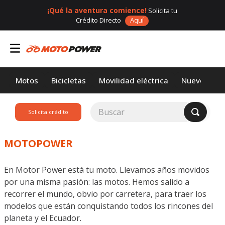
¡Qué la aventura comience!
Solicita tu
Crédito Directo
Aquí
Motos
Bicicletas
Movilidad eléctrica
Nuevos
Buscar
Solicita crédito
TÉRMINOS MÁS
BUSCADOS
MOTOPOWER
1
.
loncin
En Motor Power está tu moto. Llevamos años movidos
2
.
motor 1
por una misma pasión: las motos. Hemos salido a
3
.
scooter
recorrer el mundo, obvio por carretera, para traer los
modelos que están conquistando todos los rincones del
4
.
motos daytona
planeta y el Ecuador.