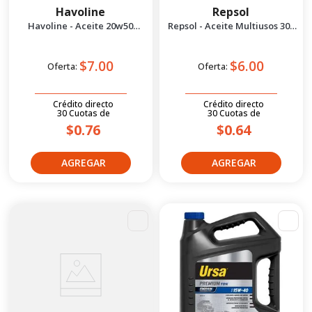
Havoline
Repsol
Havoline - Aceite 20w50
Repsol - Aceite Multiusos 300
Premium Sae 1/4 gal
ml
$7.00
$6.00
Oferta:
Oferta:
Crédito directo
Crédito directo
30
Cuotas
de
30
Cuotas
de
$0.76
$0.64