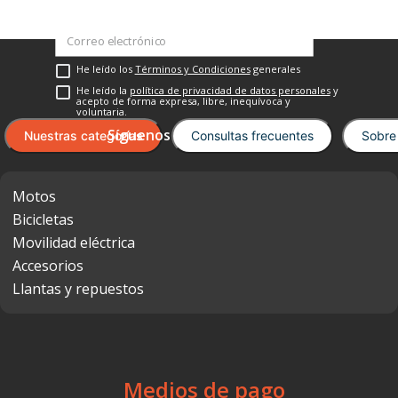
He leído los
Términos y Condiciones
generales
He leído la
política de privacidad de datos personales
y
acepto de forma expresa, libre, inequívoca y
voluntaria.
Nuestras categorías
Consultas frecuentes
Sobre
Motos
Bicicletas
Movilidad eléctrica
Accesorios
Llantas y repuestos
Medios de pago