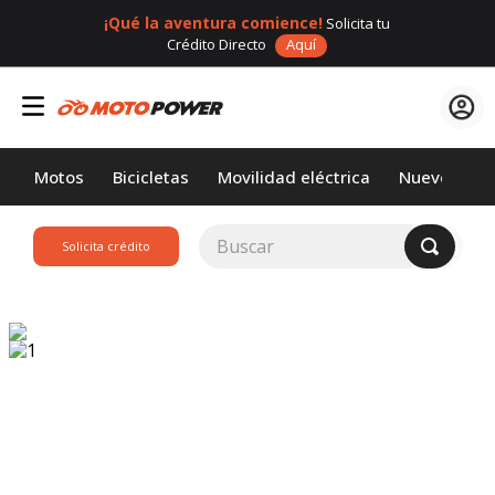
¡Qué la aventura comience!
Solicita tu
Crédito Directo
Aquí
Motos
Bicicletas
Movilidad eléctrica
Nuevos
Buscar
Solicita crédito
TÉRMINOS MÁS
BUSCADOS
1
.
loncin
2
.
motor 1
3
.
scooter
4
.
yamaha