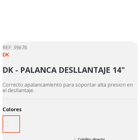
5
.
motos daytona
6
.
suzuki
7
.
factory
8
.
motos
9
.
dukare
:
39676
DK
10
.
pulsar
DK - PALANCA DESLLANTAJE 14"
Correcto apalancamiento para soportar alta presion en
el desllantaje.
Colores
Crédito directo