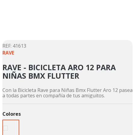
5
.
motos daytona
6
.
suzuki
7
.
factory
8
.
motos
9
.
dukare
:
41613
RAVE
10
.
pulsar
RAVE - BICICLETA ARO 12 PARA
NIÑAS BMX FLUTTER
Con la Bicicleta Rave para Niñas Bmx Flutter Aro 12 pasea
a todas partes en compañía de tus amiguitos.
Colores