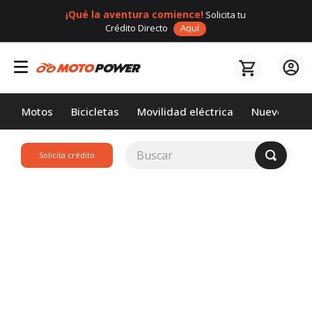
¡Qué la aventura comience!
Solicita tu
Crédito Directo
Aquí
Motos
Bicicletas
Movilidad eléctrica
Nuevos
Buscar
Solicita crédito
TÉRMINOS MÁS
BUSCADOS
1
.
loncin
2
.
motor 1
3
.
scooter
4
.
yamaha