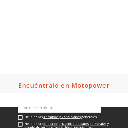
Encuéntralo en Motopower
Suscríbete a nuestro newsletter
He leído los
Términos y Condiciones
generales
He leído la
política de privacidad de datos personales
y
acepto de forma expresa, libre, inequívoca y