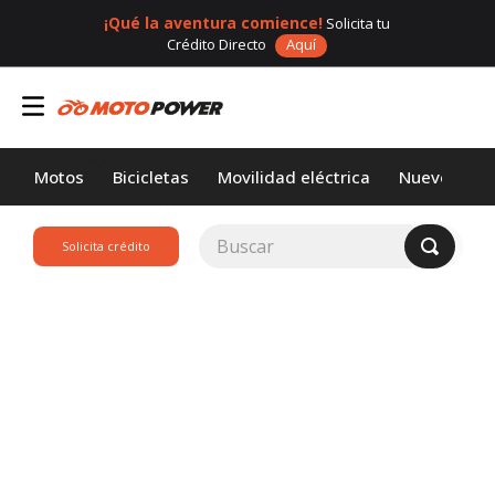
¡Qué la aventura comience!
Solicita tu
Crédito Directo
Aquí
Motos
Bicicletas
Movilidad eléctrica
Nuevos
Buscar
Solicita crédito
TÉRMINOS MÁS
BUSCADOS
1
.
loncin
2
.
motor 1
3
.
scooter
4
.
motos daytona