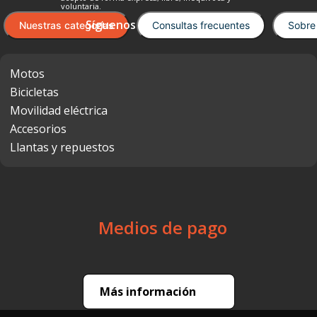
voluntaria.
Nuestras categorías
Consultas frecuentes
Sobre
Motos
Bicicletas
Movilidad eléctrica
Accesorios
Llantas y repuestos
Medios de pago
Más información