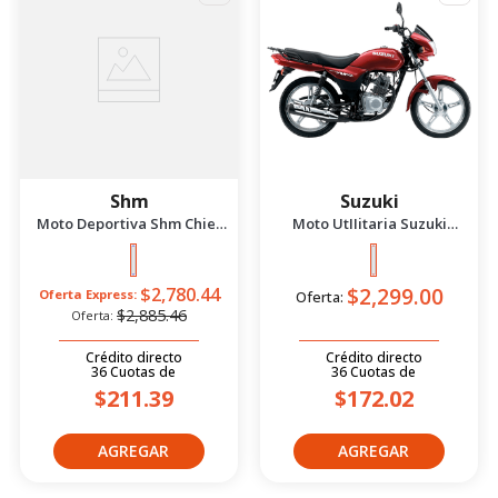
Shm
Suzuki
Moto Deportiva Shm Chief
Moto UtIIitaria Suzuki
2.5 Azul/Negro 2026
Gd115 Evolution Rojo 2026
$2,299.00
$2,780.44
Oferta Express:
Oferta:
$2,885.46
Oferta:
Crédito directo
Crédito directo
36
Cuotas
de
36
Cuotas
de
$211.39
$172.02