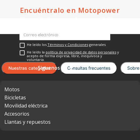
Encuéntralo en Motopower
Suscríbete a nuestro newsletter
He leído los
Términos y Condiciones
generales
He leído la
política de privacidad de datos personales
y
acepto de forma expresa, libre, inequívoca y
voluntaria.
Nuestras categorías
Consultas frecuentes
Sobre
Motos
Bicicletas
Movilidad eléctrica
Accesorios
Llantas y repuestos