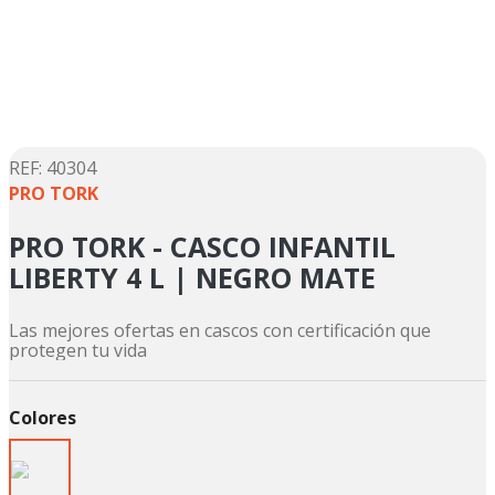
5
.
suzuki
6
.
factory
7
.
dukare
8
.
motos
9
.
pulsar
:
40304
PRO TORK
10
.
motos shineray
PRO TORK - CASCO INFANTIL
LIBERTY 4 L | NEGRO MATE
Las mejores ofertas en cascos con certificación que
protegen tu vida
Colores