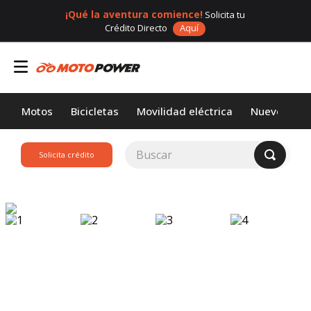
¡Qué la aventura comience!
Solicita tu
Crédito Directo
Aquí
Motos
Bicicletas
Movilidad eléctrica
Nuevos
Buscar
Solicita crédito
TÉRMINOS MÁS
BUSCADOS
1
.
loncin
2
.
motor 1
3
.
scooter
4
.
motos daytona