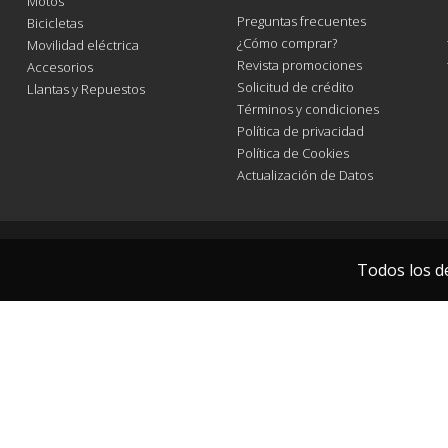
Motos
Preguntas frecuentes
Bicicletas
¿Cómo comprar?
Movilidad eléctrica
Revista promociones
Accesorios
Solicitud de crédito
Llantas y Repuestos
Términos y condiciones
Política de privacidad
Política de Cookies
Actualización de Datos
Todos los d