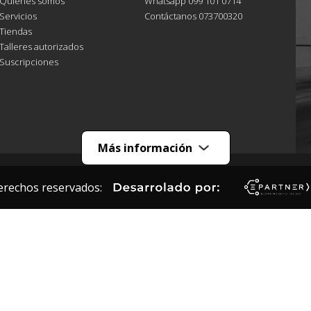
Quiénes somos
Whatsapp 099 101 0714
Servicios
Contáctanos 073700320
Tiendas
Talleres autorizados
Suscripciones
Más información
erechos reservados: