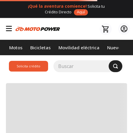
¡Qué la aventura comience!
Solicita tu
Crédito Directo
Aquí
Motos
Bicicletas
Movilidad eléctrica
Nuevos
Buscar
Solicita crédito
TÉRMINOS MÁS
BUSCADOS
1
.
loncin
2
.
motor 1
3
.
scooter
4
.
motos daytona