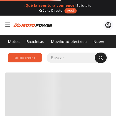
¡Qué la aventura comience!
Solicita tu
Crédito Directo
Aquí
Motos
Bicicletas
Movilidad eléctrica
Nuevos
Buscar
Solicita crédito
TÉRMINOS MÁS
BUSCADOS
1
.
loncin
2
.
motor 1
3
.
scooter
4
.
yamaha