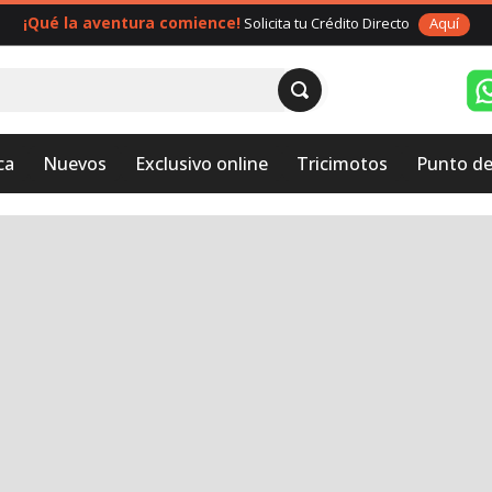
¡Qué la aventura comience!
Solicita tu Crédito Directo
Aquí
ca
Nuevos
Exclusivo online
Tricimotos
Punto de