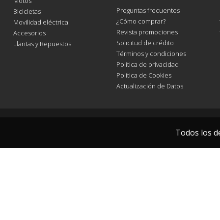
Motos
Preguntas frecuentes
Bicicletas
¿Cómo comprar?
Movilidad eléctrica
Revista promociones
Accesorios
Solicitud de crédito
Llantas y Repuestos
Términos y condiciones
Política de privacidad
Política de Cookies
Actualización de Datos
Todos los d