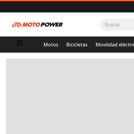
Buscar
TÉRMINOS MÁS BUSCADOS
Motos
Bicicletas
Movilidad eléctri
1
.
loncin
2
.
motor 1
3
.
scooter
4
.
motos daytona
5
.
yamaha
6
.
suzuki
7
.
factory
8
.
motos
9
.
dukare