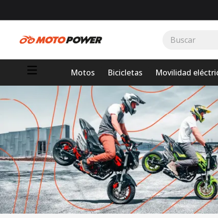
Buscar
TÉRMINOS MÁS BUSCADOS
Motos
Bicicletas
Movilidad eléctri
1
.
loncin
2
.
motor 1
3
.
scooter
4
.
motos daytona
5
.
suzuki
6
.
motos
7
.
factory
8
.
dukare
9
.
motos shineray