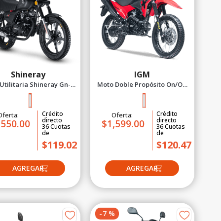
Shineray
IGM
Utilitaria Shineray Gn-X
Moto Doble Propósito On/Off
2027 Negro
Igm Venture 150X - 2027 Rojo
Crédito
Crédito
Oferta:
Oferta:
directo
directo
,550.00
$1,599.00
36
Cuotas
36
Cuotas
de
de
$119.02
$120.47
-
7
%