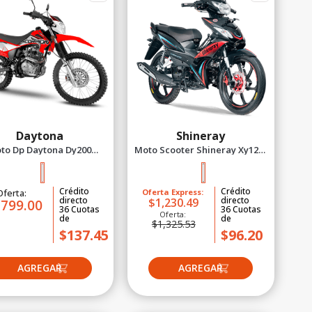
Daytona
Shineray
to Dp Daytona Dy200
Moto Scooter Shineray Xy125-
Scorpion Rojo 2027
30A Negro 2027
Crédito
Crédito
Oferta:
Oferta Express:
directo
directo
$1,230.49
,799.00
36
Cuotas
36
Cuotas
Oferta:
de
de
$1,325.53
$137.45
$96.20