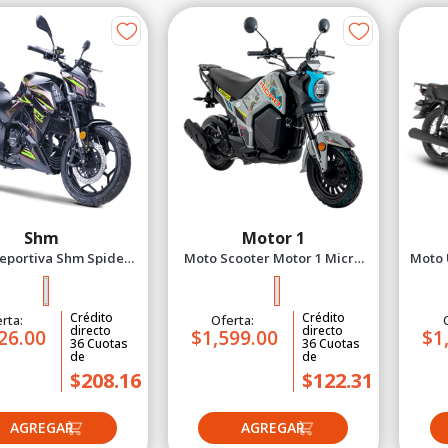
Shm
Motor 1
eportiva Shm Spider
Moto Scooter Motor 1 Micro
Moto 
 Negro Verde 2027
Machine Plomo/Turquesa
Wo
2026
Crédito
Crédito
rta:
Oferta:
directo
directo
26.00
$1,599.00
$1
36
Cuotas
36
Cuotas
de
de
$208.16
$122.31