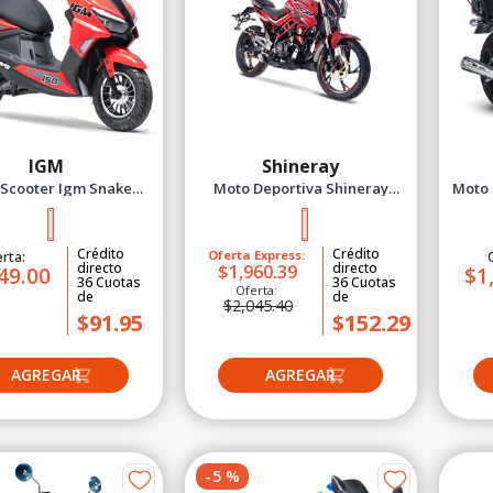
IGM
Shineray
Scooter Igm Snake
Moto Deportiva Shineray
Moto 
an 150 - 2027 Rojo
Xy200-18 New 2027 Rojo
Crédito
Crédito
rta:
Oferta Express:
directo
directo
$1,960.39
49.00
$1
36
Cuotas
36
Cuotas
Oferta:
de
de
$2,045.40
$91.95
$152.29
-
5
%