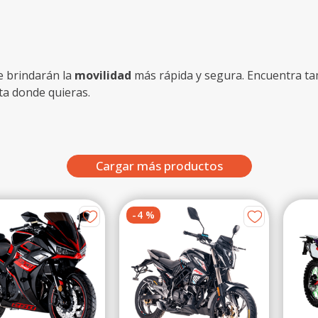
e brindarán la
movilidad
más rápida y segura. Encuentra tam
sta donde quieras.
-
4
%