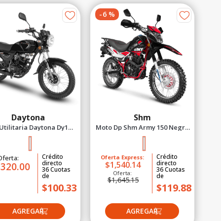
-
6
%
Daytona
Shm
Utilitaria Daytona Dy150
Moto Dp Shm Army 150 Negro
rkforce Negro 2027
2027
Crédito
Crédito
Oferta:
Oferta Express:
directo
directo
$1,540.14
,320.00
36
Cuotas
36
Cuotas
Oferta:
de
de
$1,645.15
$100.33
$119.88