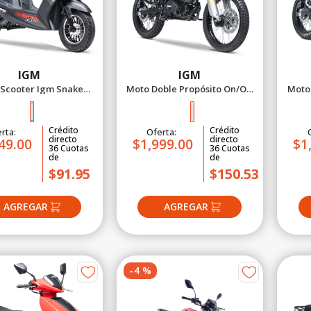
IGM
IGM
Scooter Igm Snake
Moto Doble Propósito On/Off
Moto 
n 150 - 2027 Negro
Igm Venture 250X - 2027 Plomo
Igm Ve
Crédito
Crédito
rta:
Oferta:
directo
directo
49.00
$1,999.00
$1
36
Cuotas
36
Cuotas
de
de
$91.95
$150.53
-
4
%