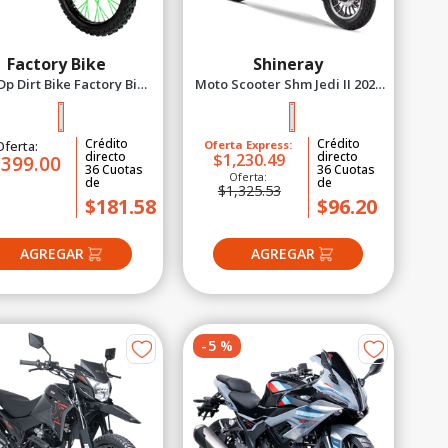
Factory Bike
Shineray
p Dirt Bike Factory Bike
Moto Scooter Shm Jedi II 2027
oker 250 Negro 2027
Negro
Crédito
Crédito
Oferta:
Oferta Express:
directo
directo
$1,230.49
,399.00
36
Cuotas
36
Cuotas
Oferta:
de
de
$1,325.53
$181.58
$96.20
-
5
%