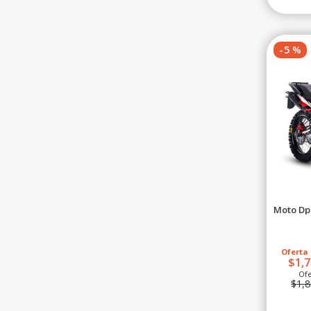
-
5
%
Moto Dp
Oferta 
$1,7
Ofe
$1,8