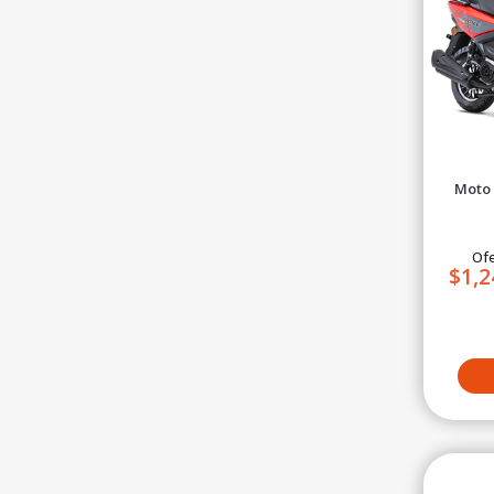
Moto 
Urb
Ofe
$1,2