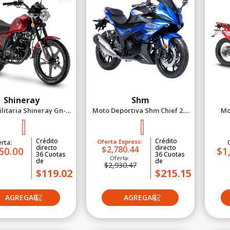
Shineray
Shm
litaria Shineray Gn-X
Moto Deportiva Shm Chief 2.5
Mo
2027 Rojo
2027 Azul
Crédito
Crédito
rta:
Oferta Express:
directo
directo
$2,780.44
50.00
$1
36
Cuotas
36
Cuotas
Oferta:
de
de
$2,930.47
$119.02
$215.15