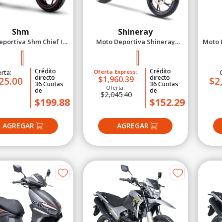
Shm
Shineray
portiva Shm Chief II
Moto Deportiva Shineray
Moto D
4V Negro 2027
Xy200-18 New 2027 Negro
J
Crédito
Crédito
rta:
Oferta Express:
directo
directo
$1,960.39
25.00
$2
36
Cuotas
36
Cuotas
Oferta:
de
de
$2,045.40
$199.88
$152.29