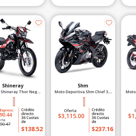
Shineray
Shm
 Shineray Thor Negro
Moto Deportiva Shm Chief 3.0
Moto 
2027
Negro 2027
Crédito
Crédito
Express:
Oferta:
directo
directo
90.44
$3,115.00
$1
36
Cuotas
36
Cuotas
rta:
de
de
90.47
$138.52
$237.16