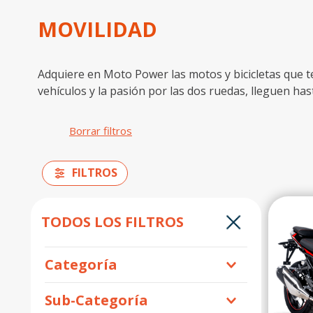
10
.
trail
MOVILIDAD
Adquiere en Moto Power las motos y bicicletas que t
vehículos y la pasión por las dos ruedas, lleguen ha
FILTROS
TODOS LOS FILTROS
Categoría
Motos
Movilidad
Sub-Categoría
Combustión
Eléctrica