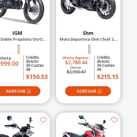
IGM
Shm
Doble Propósito On/Off
Moto Deportiva Shm Chief 2.5
nture 250X - 2027 Negro
2027 Plomo
Crédito
Crédito
Oferta:
Oferta Express:
directo
directo
$2,780.44
,999.00
36
Cuotas
36
Cuotas
Oferta:
de
de
$2,930.47
$150.53
$215.15