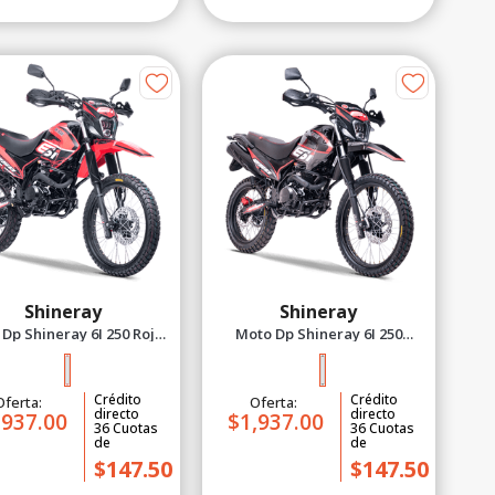
Shineray
Shineray
Dp Shineray 6I 250 Rojo
Moto Dp Shineray 6I 250
2027
Negro 2027
Crédito
Crédito
Oferta:
Oferta:
directo
directo
,937.00
$1,937.00
36
Cuotas
36
Cuotas
de
de
$147.50
$147.50