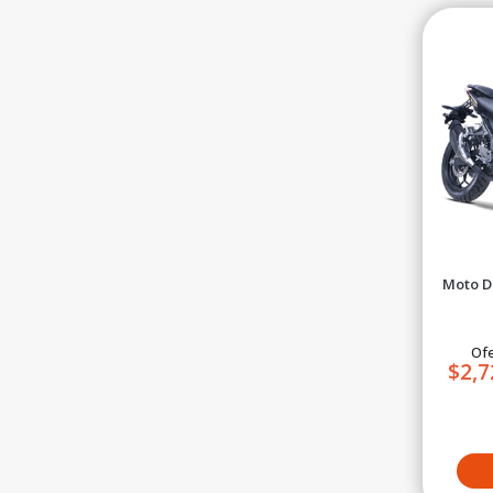
Moto D
300Sp
Ofe
$2,7