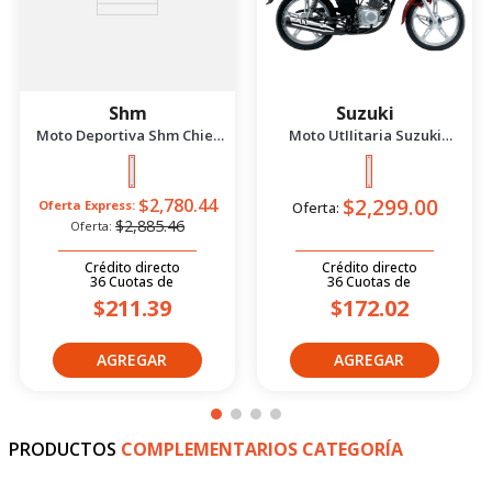
Shm
Suzuki
Moto Deportiva Shm Chief
Moto UtIIitaria Suzuki
2.5 Azul/Negro 2026
Gd115 Evolution Rojo 2026
$2,299.00
$2,780.44
Oferta Express:
Oferta:
$2,885.46
Oferta:
Crédito directo
Crédito directo
36
Cuotas
de
36
Cuotas
de
$211.39
$172.02
PRODUCTOS
COMPLEMENTARIOS CATEGORÍA