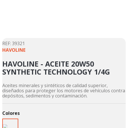
5
.
suzuki
6
.
factory
7
.
dukare
8
.
motos
9
.
pulsar
:
39321
HAVOLINE
10
.
motos shineray
HAVOLINE - ACEITE 20W50
SYNTHETIC TECHNOLOGY 1/4G
Aceites minerales y sintéticos de calidad superior,
diseñados para proteger los motores de vehículos contra
depósitos, sedimentos y contaminación.
Colores