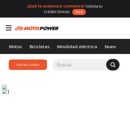
¡Qué la aventura comience!
Solicita tu
Crédito Directo
Aquí
Motos
Bicicletas
Movilidad eléctrica
Nuevos
Buscar
Solicita crédito
TÉRMINOS MÁS
BUSCADOS
1
.
loncin
2
.
motor 1
3
.
scooter
4
.
motos daytona