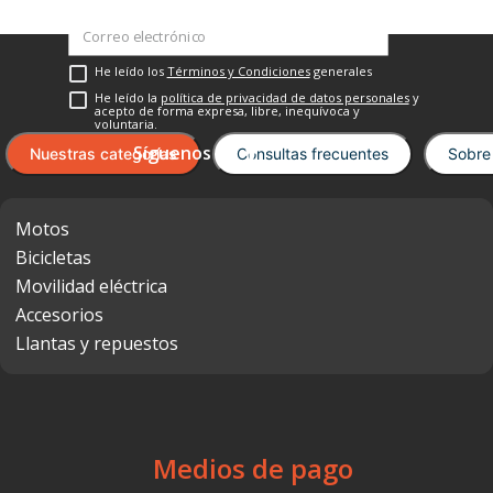
He leído los
Términos y Condiciones
generales
He leído la
política de privacidad de datos personales
y
acepto de forma expresa, libre, inequívoca y
voluntaria.
Nuestras categorías
Consultas frecuentes
Sobre
Motos
Bicicletas
Movilidad eléctrica
Accesorios
Llantas y repuestos
Medios de pago