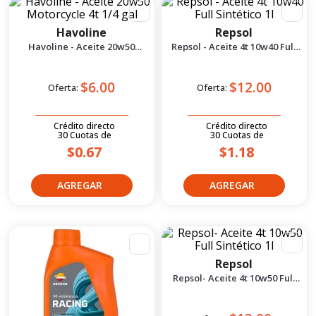
5
.
motos daytona
6
.
suzuki
Havoline
Repsol
Havoline - Aceite 20w50
Repsol - Aceite 4t 10w40 Full
7
.
factory
Motorcycle 4t 1/4 gal
Sintético 1l
8
.
motos
$6.00
$12.00
Oferta:
Oferta:
9
.
dukare
10
.
pulsar
Crédito directo
Crédito directo
30
Cuotas
de
30
Cuotas
de
$0.67
$1.18
Repsol
Repsol- Aceite 4t 10w50 Full
Sintético 1l