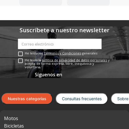
Suscríbete a nuestro newsletter
He leído los
Términos y Condiciones
generales
He leído la
política de privacidad de datos personales
y
acepto de forma expresa, libre, inequívoca y
voluntaria.
Nuestras categorías
Consultas frecuentes
Sobre
Motos
Bicicletas