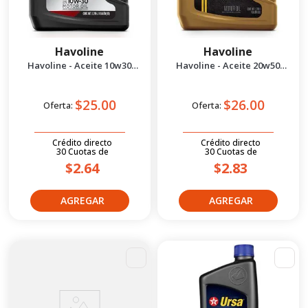
Havoline
Havoline
Havoline - Aceite 10w30
Havoline - Aceite 20w50
Premium Sae 1 gal
Synthetic Technology 1g
$25.00
$26.00
Oferta:
Oferta:
Crédito directo
Crédito directo
30
Cuotas
de
30
Cuotas
de
$2.64
$2.83