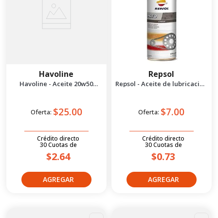
Havoline
Repsol
Havoline - Aceite 20w50
Repsol - Aceite de lubricación
Premium Sae 1 gal
para cadenas 400 ml
$25.00
$7.00
Oferta:
Oferta:
Crédito directo
Crédito directo
30
Cuotas
de
30
Cuotas
de
$2.64
$0.73