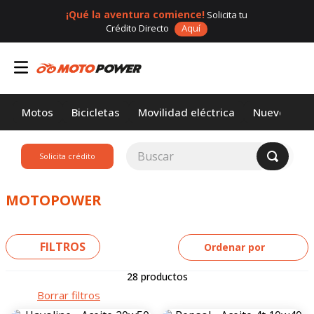
¡Qué la aventura comience!
Solicita tu
Crédito Directo
Aquí
Motos
Bicicletas
Movilidad eléctrica
Nuevos
Buscar
Solicita crédito
TÉRMINOS MÁS
BUSCADOS
MOTOPOWER
1
.
loncin
2
.
motor 1
FILTROS
Ordenar por
3
.
scooter
28
productos
4
.
yamaha