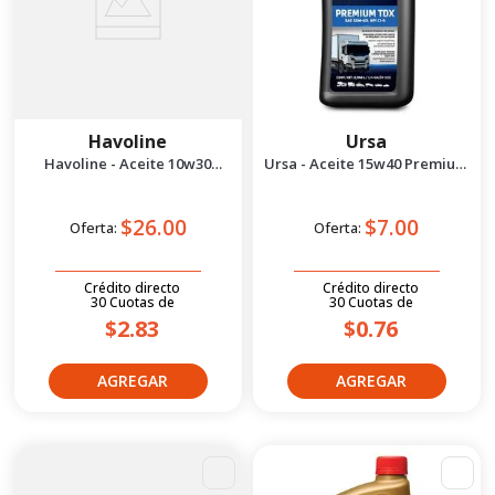
Havoline
Ursa
Havoline - Aceite 10w30
Ursa - Aceite 15w40 Premium
Synthetic Technology 1g
tdx Isosyn 1/4gl
$26.00
$7.00
Oferta:
Oferta:
Crédito directo
Crédito directo
30
Cuotas
de
30
Cuotas
de
$2.83
$0.76