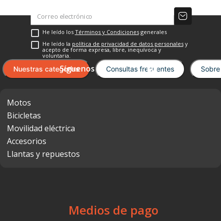
He leído los
Términos y Condiciones
generales
He leído la
política de privacidad de datos personales
y
acepto de forma expresa, libre, inequívoca y
voluntaria.
Nuestras categorías
Consultas frecuentes
Sobre
Motos
Bicicletas
Movilidad eléctrica
Accesorios
Llantas y repuestos
Medios de pago