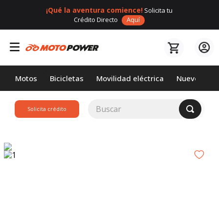
¡Qué la aventura comience!
Solicita tu
Crédito Directo
Aquí
Motos
Bicicletas
Movilidad eléctrica
Nuevos
Buscar
Solicita crédito
TÉRMINOS MÁS
BUSCADOS
1
.
loncin
2
.
motor 1
3
.
scooter
4
.
motos daytona