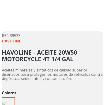
5
.
suzuki
6
.
factory
7
.
dukare
8
.
motos
9
.
pulsar
:
39533
HAVOLINE
10
.
motos shineray
HAVOLINE - ACEITE 20W50
MOTORCYCLE 4T 1/4 GAL
Aceites minerales y sintéticos de calidad superior,
diseñados para proteger los motores de vehículos contra
depósitos, sedimentos y contaminación.
Colores