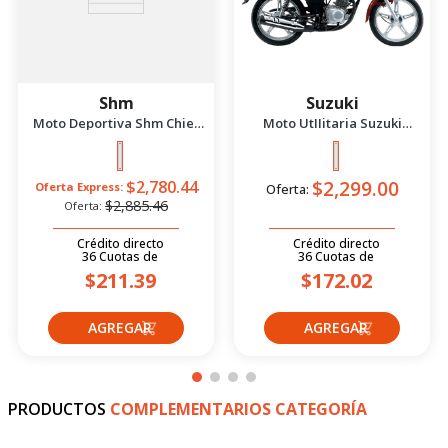
Shm
Suzuki
Moto Deportiva Shm Chief
Moto UtIIitaria Suzuki
2.5 Azul/Negro 2026
Gd115 Evolution Rojo 2026
$2,299.00
$2,780.44
Oferta Express:
Oferta:
$2,885.46
Oferta:
Crédito directo
Crédito directo
36
Cuotas
de
36
Cuotas
de
$211.39
$172.02
PRODUCTOS
COMPLEMENTARIOS CATEGORÍA