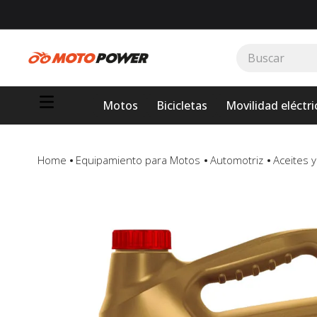
Buscar
TÉRMINOS MÁS BUSCADOS
Motos
Bicicletas
Movilidad eléctri
1
.
loncin
2
.
motor 1
3
.
scooter
Equipamiento para Motos
Automotriz
Aceites 
4
.
yamaha
5
.
motos daytona
6
.
suzuki
7
.
factory
8
.
motos
9
.
dukare