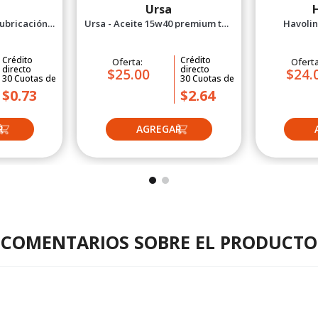
Ursa
Ursa - Aceite 15w40 premium tdx
Havolin
400 ml
isosyn 1 ga
Pr
Crédito
Crédito
Oferta:
Ofert
directo
directo
$25.00
$24.
30
Cuotas
de
30
Cuotas
de
$0.73
$2.64