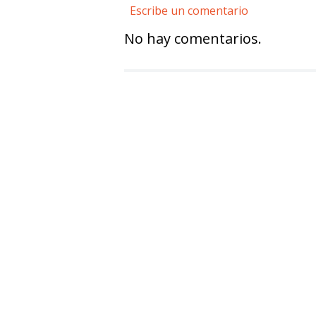
Escribe un comentario
No hay comentarios.
Agregar comentario
Título
Califica el producto de 1 a 5 estre
★
★
★
★
★
Tu nombre
Dirección de email
Escribe un comentario