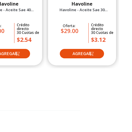
Havoline
Havoline
e - Aceite Sae 40
Havoline - Aceite Sae 30
emium 1 gal
Premium 1 gal
Crédito
Crédito
a:
Oferta:
directo
directo
00
$29.00
30
Cuotas
de
30
Cuotas
de
$2.54
$3.12