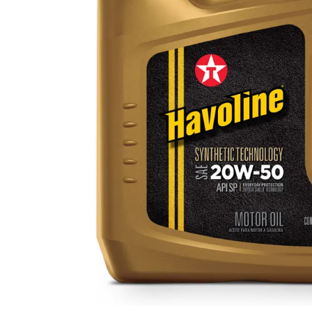
10
.
pulsar