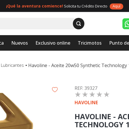
¡Qué la aventura comience!
Solicita tu Crédito Directo
Aquí
ca
Nuevos
Exclusivo online
Tricimotos
Punto de
Havoline - Aceite 20w50 Synthetic Technology
y Lubricantes
:
39327
☆
☆
☆
☆
☆
HAVOLINE
HAVOLINE - AC
TECHNOLOGY 