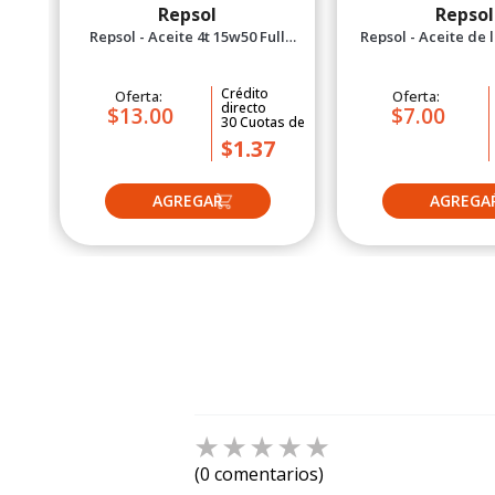
Repsol
Repsol
Repsol - Aceite 4t 15w50 Full
Repsol - Aceite de lubricación
Sintético 1l
para cadenas 
Crédito
Oferta:
Oferta:
directo
$13.00
$7.00
30
Cuotas
de
$1.37
☆
☆
☆
☆
☆
(0 comentarios)