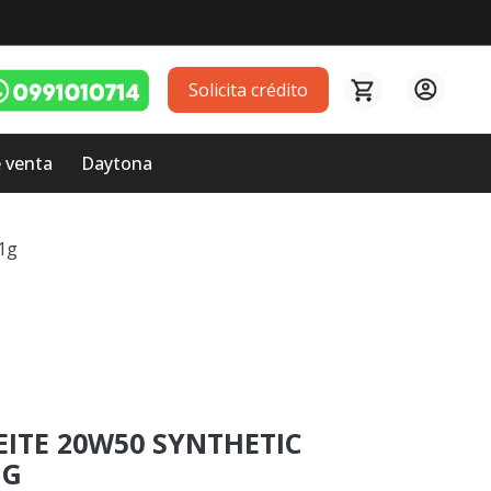
Solicita crédito
 venta
Daytona
 1g
EITE 20W50 SYNTHETIC
1G