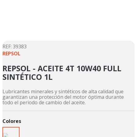
5
.
suzuki
6
.
motos
7
.
factory
8
.
dukare
9
.
motos shineray
:
39383
REPSOL
10
.
trail
REPSOL - ACEITE 4T 10W40 FULL
SINTÉTICO 1L
Lubricantes minerales y sintéticos de alta calidad que
garantizan una protección del motor óptima durante
todo el periodo de cambio del aceite.
Colores