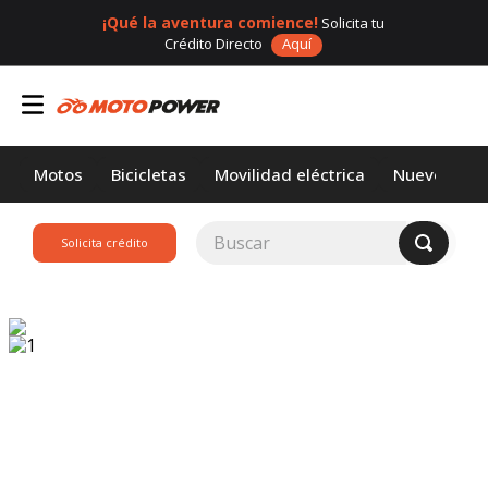
¡Qué la aventura comience!
Solicita tu
Crédito Directo
Aquí
Motos
Bicicletas
Movilidad eléctrica
Nuevos
Buscar
Solicita crédito
TÉRMINOS MÁS
BUSCADOS
1
.
loncin
2
.
motor 1
3
.
scooter
4
.
motos daytona