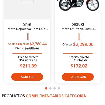
Shm
Suzuki
Moto Deportiva Shm Chief
Moto UtIIitaria Suzuki
2.5 Azul/Negro 2026
Gd115 Evolution Rojo 2026
$2,299.00
$2,780.44
Oferta Express:
Oferta:
$2,885.46
Oferta:
Crédito directo
Crédito directo
36
Cuotas
de
36
Cuotas
de
$211.39
$172.02
PRODUCTOS
COMPLEMENTARIOS CATEGORÍA