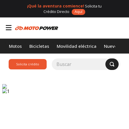
¡Qué la aventura comience!
Solicita tu
Crédito Directo
Aquí
Motos
Bicicletas
Movilidad eléctrica
Nuevos
Buscar
Solicita crédito
TÉRMINOS MÁS
BUSCADOS
1
.
loncin
2
.
motor 1
3
.
scooter
4
.
motos daytona