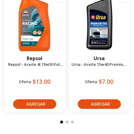
Repsol
Ursa
Repsol - Aceite 4t 15w50 Full
Ursa - Aceite 15w40 Premium
Sintético 1l
tdx Isosyn 1/4gl
$13.00
$7.00
Oferta:
Oferta:
Crédito directo
Crédito directo
30
Cuotas
de
30
Cuotas
de
$1.37
$0.76