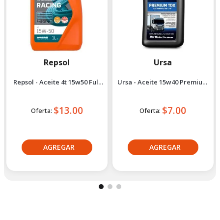
Repsol
Ursa
Repsol - Aceite 4t 15w50 Full
Ursa - Aceite 15w40 Premium
Sintético 1l
tdx Isosyn 1/4gl
$13.00
$7.00
Oferta:
Oferta:
Crédito directo
Crédito directo
30
Cuotas
de
30
Cuotas
de
$1.37
$0.76