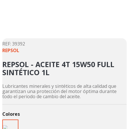
5
.
yamaha
6
.
suzuki
7
.
factory
8
.
motos
9
.
dukare
:
39392
REPSOL
10
.
pulsar
REPSOL - ACEITE 4T 15W50 FULL
SINTÉTICO 1L
Lubricantes minerales y sintéticos de alta calidad que
garantizan una protección del motor óptima durante
todo el periodo de cambio del aceite.
Colores