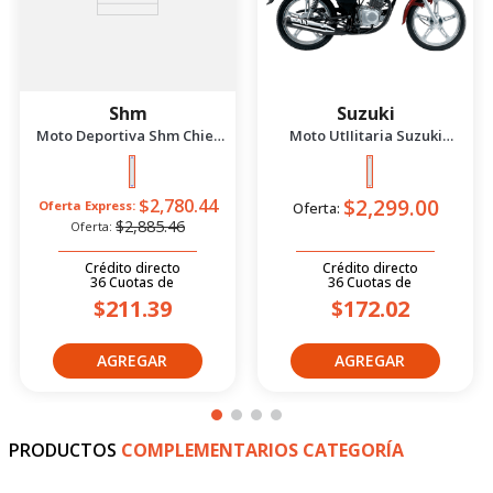
Shm
Suzuki
Moto Deportiva Shm Chief
Moto UtIIitaria Suzuki
2.5 Azul/Negro 2026
Gd115 Evolution Rojo 2026
$2,299.00
$2,780.44
Oferta Express:
Oferta:
$2,885.46
Oferta:
Crédito directo
Crédito directo
36
Cuotas
de
36
Cuotas
de
$211.39
$172.02
PRODUCTOS
COMPLEMENTARIOS CATEGORÍA