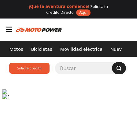
¡Qué la aventura comience!
Solicita tu
Crédito Directo
Aquí
Motos
Bicicletas
Movilidad eléctrica
Nuevos
Buscar
Solicita crédito
TÉRMINOS MÁS
BUSCADOS
1
.
loncin
2
.
motor 1
3
.
scooter
4
.
motos daytona