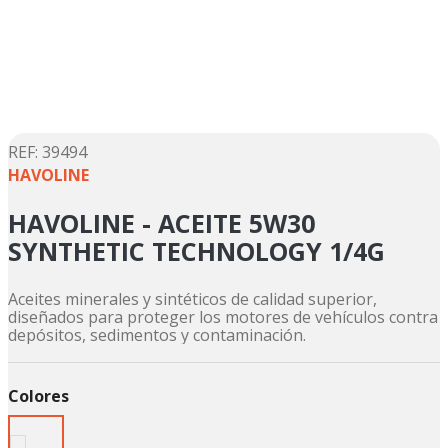
5
.
suzuki
6
.
motos
7
.
factory
8
.
dukare
9
.
motos shineray
:
39494
HAVOLINE
10
.
trail
HAVOLINE - ACEITE 5W30
SYNTHETIC TECHNOLOGY 1/4G
Aceites minerales y sintéticos de calidad superior,
diseñados para proteger los motores de vehículos contra
depósitos, sedimentos y contaminación.
Colores