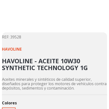
5
.
suzuki
6
.
factory
7
.
dukare
8
.
motos
9
.
pulsar
:
39528
☆
☆
☆
☆
☆
10
.
motos shineray
HAVOLINE
HAVOLINE - ACEITE 10W30
SYNTHETIC TECHNOLOGY 1G
Aceites minerales y sintéticos de calidad superior,
diseñados para proteger los motores de vehículos contra
depósitos, sedimentos y contaminación.
Colores