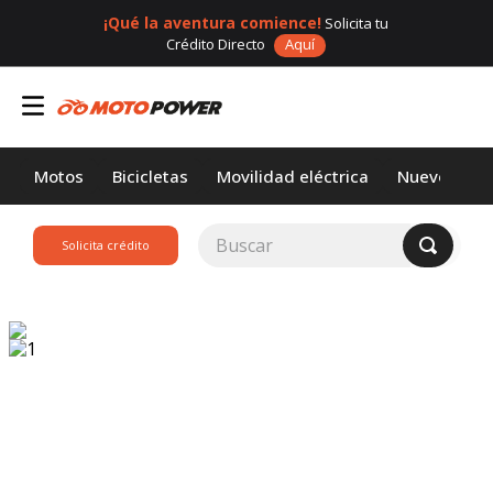
¡Qué la aventura comience!
Solicita tu
Crédito Directo
Aquí
Motos
Bicicletas
Movilidad eléctrica
Nuevos
Buscar
Solicita crédito
TÉRMINOS MÁS
BUSCADOS
1
.
loncin
2
.
motor 1
3
.
scooter
4
.
motos daytona