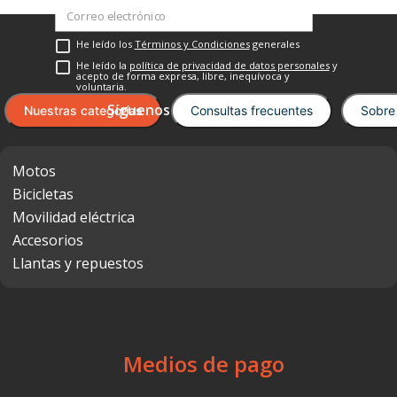
He leído los
Términos y Condiciones
generales
He leído la
política de privacidad de datos personales
y
acepto de forma expresa, libre, inequívoca y
voluntaria.
Nuestras categorías
Consultas frecuentes
Sobre
Motos
Bicicletas
Movilidad eléctrica
Accesorios
Llantas y repuestos
Medios de pago