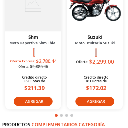
Shm
Suzuki
Moto Deportiva Shm Chief
Moto UtIIitaria Suzuki
2.5 Azul/Negro 2026
Gd115 Evolution Rojo 2026
$2,299.00
$2,780.44
Oferta Express:
Oferta:
$2,885.46
Oferta:
Crédito directo
Crédito directo
36
Cuotas
de
36
Cuotas
de
$211.39
$172.02
PRODUCTOS
COMPLEMENTARIOS CATEGORÍA