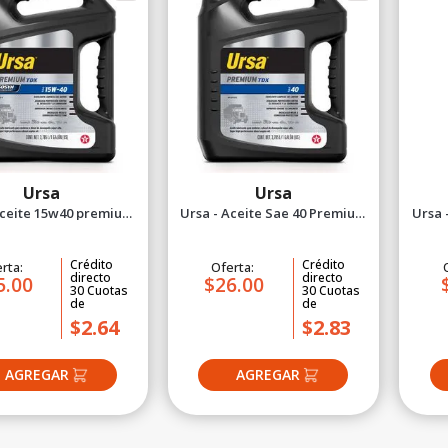
Ursa
Ursa
Aceite 15w40 premium
Ursa - Aceite Sae 40 Premium
Ursa 
tdx isosyn 1 ga
tdx 1 gal
Crédito
Crédito
rta:
Oferta:
directo
directo
5.00
$26.00
30
Cuotas
30
Cuotas
de
de
$2.64
$2.83