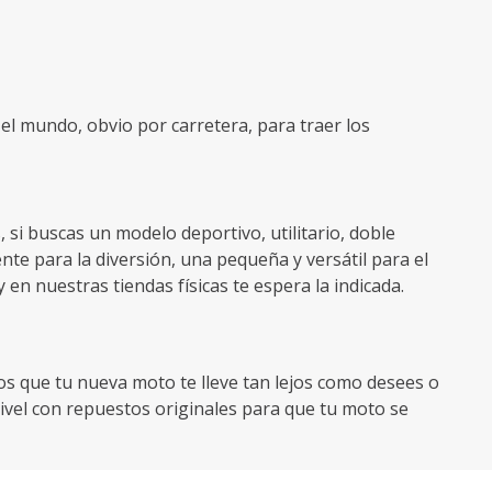
l mundo, obvio por carretera, para traer los
i buscas un modelo deportivo, utilitario, doble
te para la diversión, una pequeña y versátil para el
 en nuestras tiendas físicas te espera la indicada.
mos que tu nueva moto te lleve tan lejos como desees o
ivel con repuestos originales para que tu moto se
la protejas contra robo y tengas asistencia en