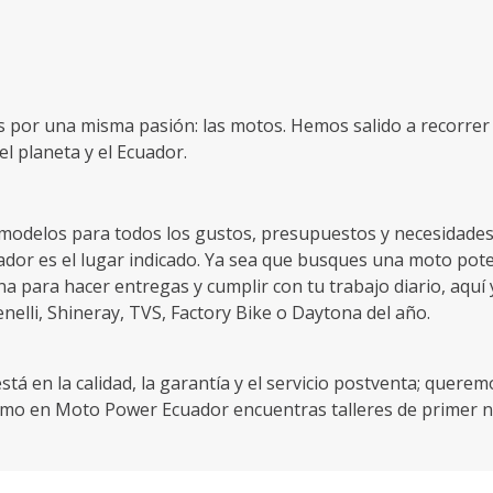
por una misma pasión: las motos. Hemos salido a recorrer e
l planeta y el Ecuador.
delos para todos los gustos, presupuestos y necesidades, s
or es el lugar indicado. Ya sea que busques una moto poten
na para hacer entregas y cumplir con tu trabajo diario, aquí y
elli, Shineray, TVS, Factory Bike o Daytona del año.
tá en la calidad, la garantía y el servicio postventa; quere
como en Moto Power Ecuador encuentras talleres de primer n
uros para que cumplas las reglamentaciones del gobierno, 