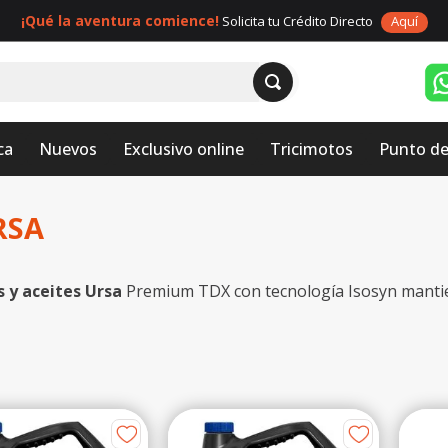
¡Qué la aventura comience!
Solicita tu Crédito Directo
Aquí
ca
Nuevos
Exclusivo online
Tricimotos
Punto de
RSA
s y aceites Ursa
Premium TDX con tecnología Isosyn mantie