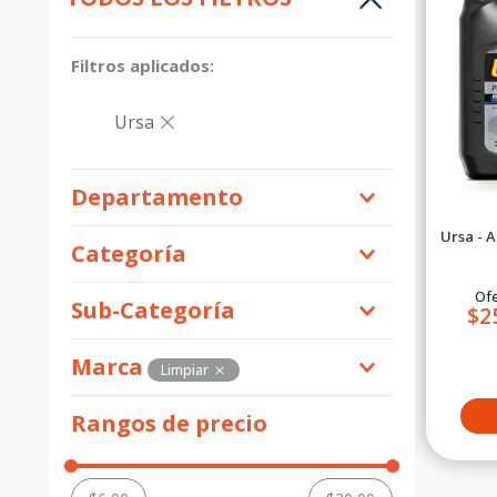
10
.
motos shineray
Ursa
Departamento
Ursa - 
Equipamiento para Motos
Categoría
Automotriz
Ofe
Sub-Categoría
$2
Aceites y Lubricantes
Marca
Limpiar
Ursa
Rangos de precio