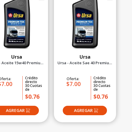
Ursa
Ursa
- Aceite 15w40 Premium
Ursa - Aceite Sae 40 Premium
tdx Isosyn 1/4gl
tdx 1/4 gal
Crédito
Crédito
Oferta:
Oferta:
directo
directo
$7.00
$7.00
30
Cuotas
30
Cuotas
de
de
$0.76
$0.76