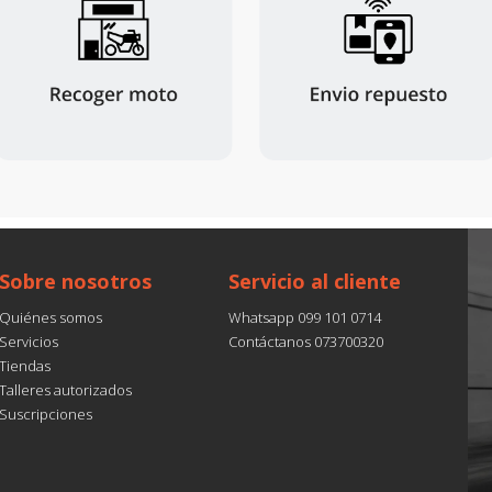
Sobre nosotros
Servicio al cliente
Quiénes somos
Whatsapp 099 101 0714
Servicios
Contáctanos 073700320
Tiendas
Talleres autorizados
Suscripciones