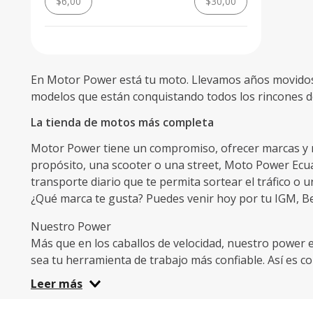
$6,00
$30,00
En Motor Power está tu moto. Llevamos años movidos 
modelos que están conquistando todos los rincones de
La tienda de motos más completa
Motor Power tiene un compromiso, ofrecer marcas y mo
propósito, una scooter o una street, Moto Power Ecuad
transporte diario que te permita sortear el tráfico o u
¿Qué marca te gusta? Puedes venir hoy por tu IGM, Ben
Nuestro Power
Más que en los caballos de velocidad, nuestro power es
sea tu herramienta de trabajo más confiable. Así es 
mantenga en óptimas condiciones, adicionalmente, seg
Leer más
carretera.
Lleva tus accesorios y repuestos