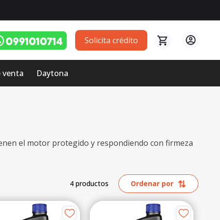
Solicita crédito
 venta
Daytona
nen el motor protegido y respondiendo con firmeza
4
productos
Ordenar por