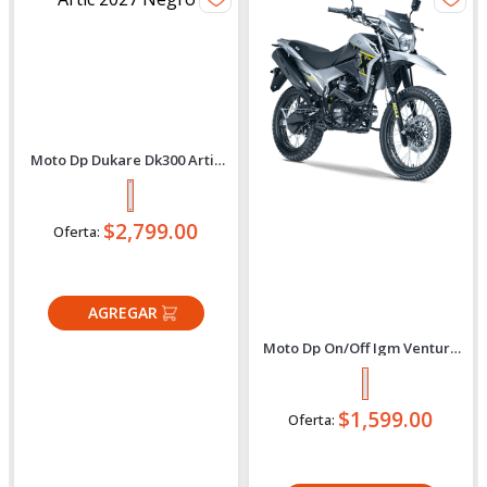
Dukare
IGM
Moto Dp Dukare Dk300 Artic
Moto Dp On/Off Igm Venture
2027 Negro
150X Plomo 2027
$2,799.00
$1,599.00
Oferta:
Oferta:
Crédito directo
Crédito directo
36
Cuotas
de
36
Cuotas
de
$211.86
$120.47