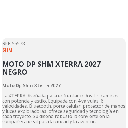
5
.
suzuki
6
.
motos
7
.
factory
8
.
dukare
9
.
motos shineray
:
55578
SHM
10
.
trail
MOTO DP SHM XTERRA 2027
NEGRO
Moto Dp Shm Xterra 2027
La XTERRA diseñada para enfrentar todos los caminos
con potencia y estilo. Equipada con 4 válvulas, 6
velocidades, Bluetooth, porta celular, protector de manos
y luces exploradoras, ofrece seguridad y tecnología en
cada trayecto. Su diseño robusto la convierte en la
compañera ideal para la ciudad y la aventura