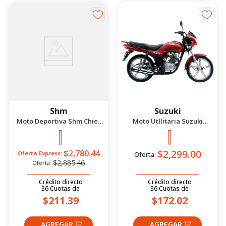
-
4
%
Shm
Suzuki
Moto Deportiva Shm Chief
Moto UtIIitaria Suzuki
2.5 Azul/Negro 2026
Gd115 Evolution Rojo 2026
$2,299.00
$2,780.44
Oferta Express:
Oferta:
$2,885.46
Oferta:
Crédito directo
Crédito directo
36
Cuotas
de
36
Cuotas
de
$211.39
$172.02