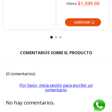
Crédito directo
Crédito directo
36
Cuotas
de
36
Cuotas
de
$211.86
$120.47
☆
☆
☆
☆
☆
(0 comentarios)
Por favor, inicia sesión para escribir un
comentario.