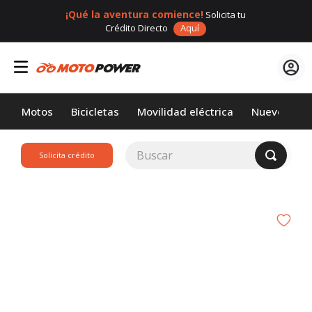
¡Qué la aventura comience!
Solicita tu
Crédito Directo
Aquí
Motos
Bicicletas
Movilidad eléctrica
Nuevos
Buscar
Solicita crédito
TÉRMINOS MÁS
BUSCADOS
1
.
loncin
2
.
motor 1
3
.
scooter
4
.
motos daytona