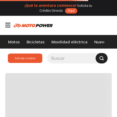
¡Qué la aventura comience!
Solicita tu
Crédito Directo
Aquí
Motos
Bicicletas
Movilidad eléctrica
Nuevos
Buscar
Solicita crédito
TÉRMINOS MÁS
BUSCADOS
1
.
loncin
2
.
motor 1
3
.
scooter
4
.
yamaha