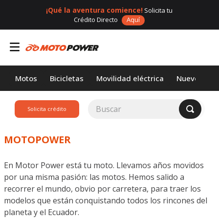
¡Qué la aventura comience!
Solicita tu
Crédito Directo
Aquí
Motos
Bicicletas
Movilidad eléctrica
Nuevos
Buscar
Solicita crédito
TÉRMINOS MÁS
BUSCADOS
MOTOPOWER
1
.
loncin
En Motor Power está tu moto. Llevamos años movidos
2
.
motor 1
por una misma pasión: las motos. Hemos salido a
3
.
scooter
recorrer el mundo, obvio por carretera, para traer los
modelos que están conquistando todos los rincones del
4
.
motos daytona
planeta y el Ecuador.