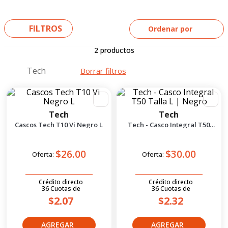
5
.
yamaha
6
.
suzuki
FILTROS
Ordenar por
7
.
factory
2
productos
8
.
motos
Tech
9
.
dukare
10
.
pulsar
Tech
Tech
Cascos Tech T10 Vi Negro L
Tech - Casco Integral T50
Talla L | Negro
$26.00
$30.00
Oferta:
Oferta:
Crédito directo
Crédito directo
36
Cuotas
de
36
Cuotas
de
$2.07
$2.32