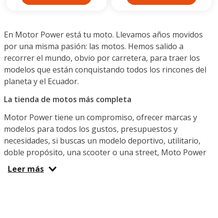
En Motor Power está tu moto. Llevamos años movidos
por una misma pasión: las motos. Hemos salido a
recorrer el mundo, obvio por carretera, para traer los
modelos que están conquistando todos los rincones del
planeta y el Ecuador.
La tienda de motos más completa
Motor Power tiene un compromiso, ofrecer marcas y
modelos para todos los gustos, presupuestos y
necesidades, si buscas un modelo deportivo, utilitario,
doble propósito, una scooter o una street, Moto Power
Ecuador es el lugar indicado. Ya sea que busques una
Leer más
moto potente para la diversión, una pequeña y versátil
para el transporte diario que te permita sortear el tráfico
o una para hacer entregas y cumplir con tu trabajo
diario, aquí y en nuestras tiendas físicas te espera la